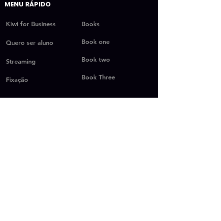
MENU RÁPIDO
Kiwi for Business
Books
Book one
Quero ser aluno
Book two
Streaming
Book Three
Fixação
SESSÕES RÁPIDAS
Vantagens
Vantagens (completo)
Vantagens (Resumo)
Nosso Instagram
Depoimentos
Planos
Perguntas