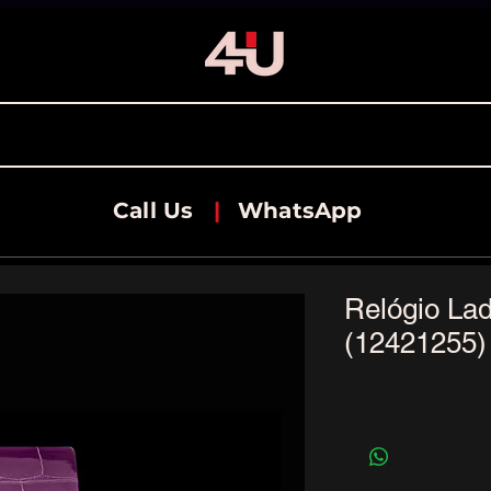
Call Us
|
WhatsApp
Relógio La
(12421255)