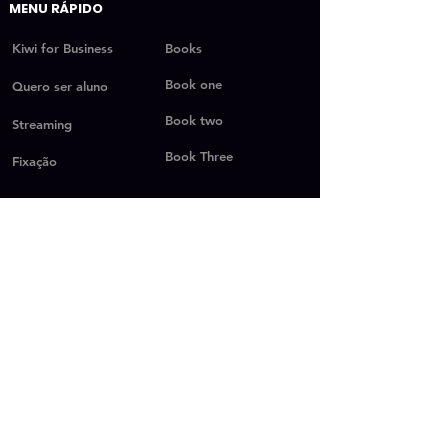
MENU RÁPIDO
Kiwi for Business
Books
Book one
Quero ser aluno
Book two
Streaming
Book Three
Fixação
SESSÕES RÁPIDAS
Vantagens
Vantagens (completo)
Vantagens (Resumo)
Nosso Instagram
Depoimentos
Planos
Perguntas