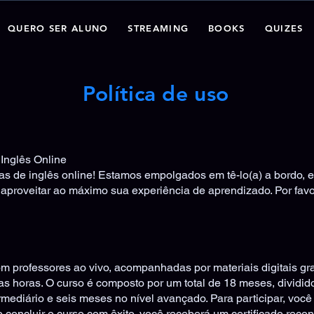
QUERO SER ALUNO
STREAMING
BOOKS
QUIZES
Política de uso
 Inglês Online
as de inglês online! Estamos empolgados em tê-lo(a) a bordo,
 aproveitar ao máximo sua experiência de aprendizado. Por favo
m professores ao vivo, acompanhadas por materiais digitais gra
s horas. O curso é composto por um total de 18 meses, dividid
ermediário e seis meses no nível avançado. Para participar, você
 concluir o curso com êxito, você receberá um certificado reco