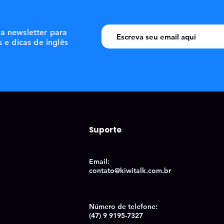
sa newsletter para
s e dicas de inglês
Suporte
Email:
contato@kiwitalk.com.br
Número de telefon
e:
(47) 9 9195-7327