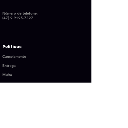
Número de telefon
e:
(47) 9 9195-7327
Políticas
Cancelamento
Entrega
Multa
MENU RÁPIDO
Kiwi for Business
Books
Book one
Quero ser aluno
Book two
Streaming