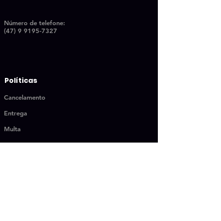
Número de telefon
e:
(47) 9 9195-7327
Políticas
Cancelamento
Entrega
Multa
MENU RÁPIDO
Kiwi for Business
Books
Book one
Quero ser aluno
Book two
Streaming