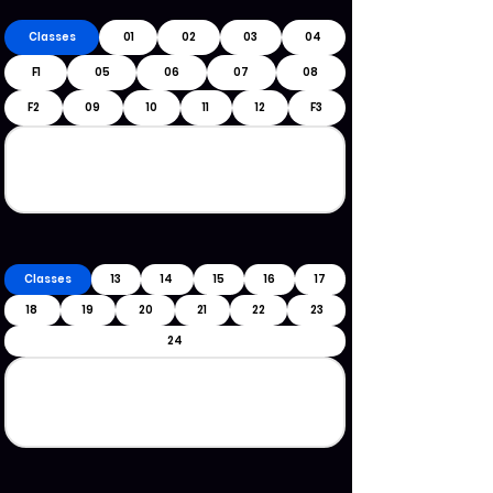
Classes
01
02
03
04
F1
05
06
07
08
F2
09
10
11
12
F3
Classes
13
14
15
16
17
18
19
20
21
22
23
24