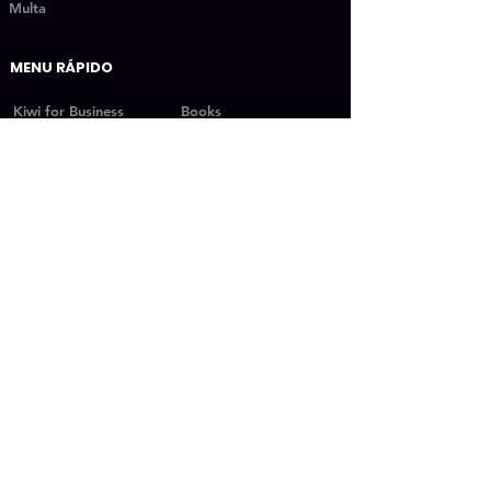
Multa
MENU RÁPIDO
Kiwi for Business
Books
Book one
Quero ser aluno
Book two
Streaming
Book Three
Fixação
SESSÕES RÁPIDAS
Vantagens
Vantagens (completo)
Vantagens (Resumo)
Nosso Instagram
Depoimentos
Planos