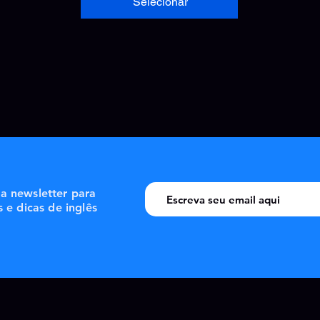
Selecionar
sa newsletter para
s e dicas de inglês