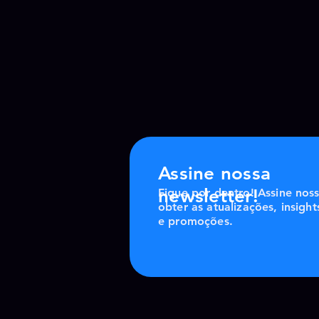
Assine nossa
newsletter!
Fique por dentro! Assine nos
obter as atualizações, insight
e promoções.