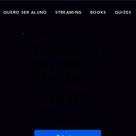
QUERO SER ALUNO
STREAMING
BOOKS
QUIZES
Melhor custo-benefício
Pagamento
de multa
kiwi talk
R$ 180
180
R$
Todo mês
Válido por 5 meses