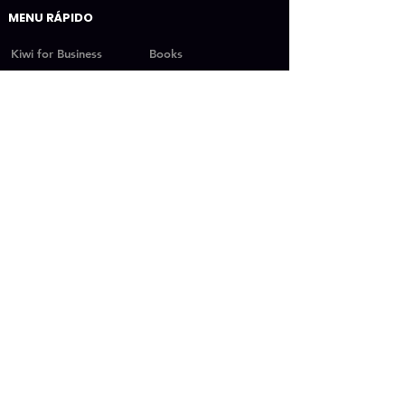
MENU RÁPIDO
Kiwi for Business
Books
Book one
Quero ser aluno
Book two
Streaming
Book Three
Fixação
SESSÕES RÁPIDAS
Vantagens
Vantagens (completo)
Vantagens (Resumo)
Nosso Instagram
Depoimentos
Planos
Perguntas